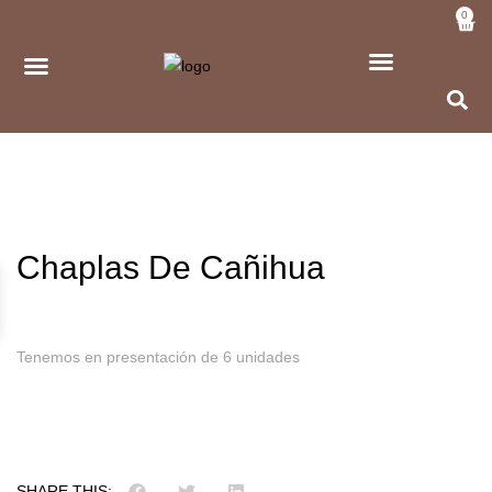
0
Chaplas De Cañihua
Tenemos en presentación de 6 unidades
SHARE THIS: